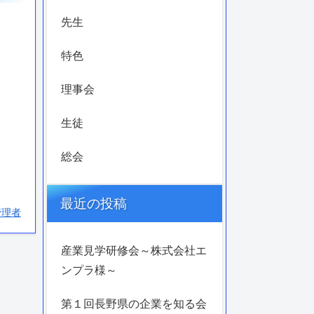
先生
特色
理事会
生徒
総会
最近の投稿
管理者
産業見学研修会～株式会社エ
ンプラ様～
第１回長野県の企業を知る会