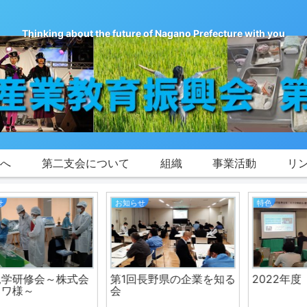
Thinking about the future of Nagano Prefecture with you
会へ
第二支会について
組織
事業活動
リ
テーマ
特色
2022年度理事会開催
生徒