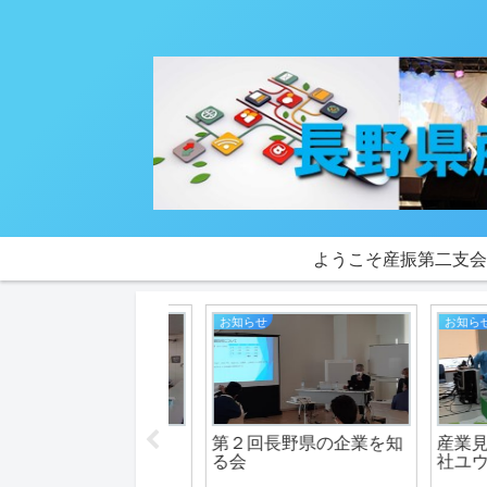
ようこそ産振第二支
せ
特色
お知らせ
回長野県の企業を知る
2022年度 総会開催