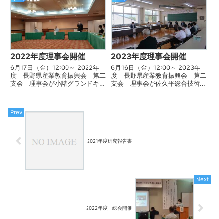
「丸子修学館高校の就
年生が自分自身で課題を設定し主
職状況について」
体的に研究を進めてい...
（株）佐久印刷所 常務 臼田
大介 様 「新...
2022年度理事会開催
2023年度理事会開催
6月17日（金）12:00～ 2022年
6月16日（金）12:00～ 2023年
度 長野県産業教育振興会 第二
度 長野県産業教育振興会 第二
支会 理事会が小諸グランドキャ
支会 理事会が佐久平総合技術高
ッスルホテルで開催されました。
校 会議室で開催されました。高
本年度は組織拡大事業として、高
校での実施のため、理事会終了後
校生側と企業側が直接相談ができ
には工業２学科の授業見学会を行
る相談会と、企業側と学校教員が
いました。3年生が自分自身で課
直接懇談をする懇談会...
題を設定し主体的に研...
2021年度研究報告書
2022年度 総会開催