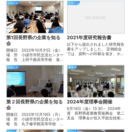
お知らせ
お知らせ
第1回長野県の企業を知る
2021年度研究報告書
会
以下から提出されました研究報告
書をアップしました。 定例総会
開催日 2022年10月31日（金）
では、資料への印刷を省き、ホー
場 所 小諸市市民交流センター
ムページでのご報告とさせていた
報 告 上田千曲高等学校 進路
だきます。
指導主事 葉勢森 篤 先生
お知らせ
事務局
「上田千曲高校の進路
状況とキャリア教育について」
（有）東郷商事 常務
鈴木 永 様 ...
第２回長野県の企業を知る
2024年度理事会開催
会
6月14日（金）13:30～ 2024年
度 長野県産業教育振興会 第二
開催日 2022年12月19日（月）
支会 理事会が佐久平総合技術高
場 所 小諸市市民交流センター
校 会議室で開催されました。高
報 告 丸子修学館高等学校 進
校での実施のため、理事会終了後
路指導主事 遠藤 博史 先生
には授業見学会を行いました。3
テーマ
テーマ